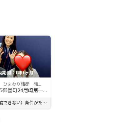
動期間：1年1ヶ月
ひまわり結都 結...
御園町24尼崎第一...
譲れない（妥協できない）条件がたく...