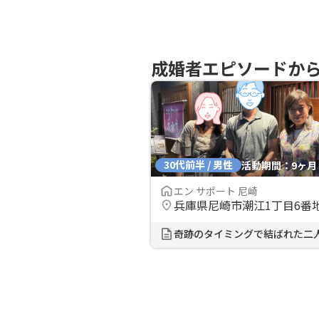
成婚者エピソードか
30代前半 / 男性
活動期間：9ヶ月
エン サポート 尼崎
兵庫県尼崎市潮江1丁目6番