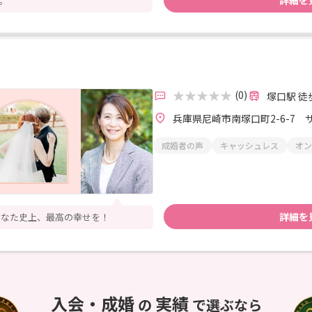
詳細を
。
(0)
塚口駅 徒
兵庫県尼崎市南塚口町2-6-7 
成婚者の声
キャッシュレス
オン
詳細を
あなた史上、最高の幸せを！
入会・成婚
実績
の
で選ぶなら