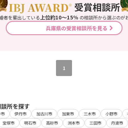
上位約10〜15%
婚者を輩出している
の相談所から選ぶのが
兵庫県の受賞相談所を見る
1
相談所を探す
の市
伊丹市
加古川市
加東市
三木市
小野市
宝塚市
明石市
高砂市
洲本市
三田市
丹波市