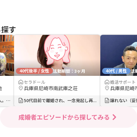
ら探す
40代後半 / 女性
40代 / 男性
活動期間：3ヶ月
活
セラドール
婚活サポート 
地
兵庫県尼崎市南武庫之荘
兵庫県尼崎市
奇跡のタイミングで結ばれた二人。諦...
50代目前で離婚され、一念発起し再...
成婚者エピソードから探してみる