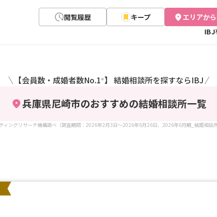
閲覧履歴
キープ
エリアから
IB
【会員数・成婚者数No.1
】 結婚相談所を探すならIBJ
＼
／
※
兵庫県尼崎市のおすすめの結婚相談所
一覧
ケティングリサーチ機構調べ（調査期間：2026年2月3日～2026年6月26日、2026年6月期_結婚相