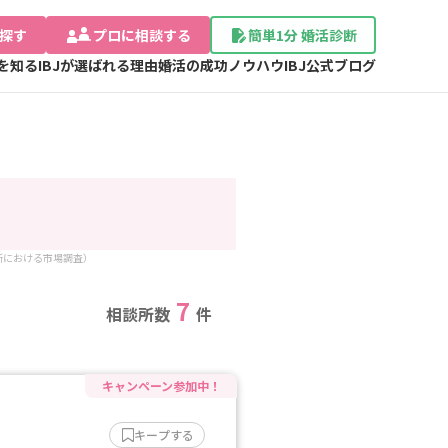
探す
プロに相談する
簡単1分 婚活診断
Jを知る
IBJが選ばれる理由
婚活の成功ノウハウ
IBJ公式ブログ
談所における市場調査）
7
相談所数
件
キープする