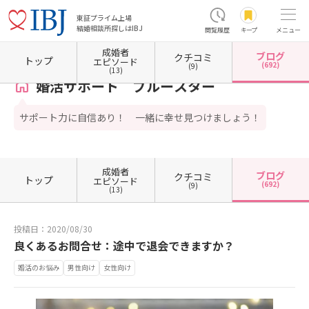
東証プライム上場
結婚相談所探しはIBJ
閲覧履歴
キープ
メニュー
成婚者
ブログ
クチコミ
ホーム
兵庫県の結婚相談所
兵庫県神戸市
兵庫県神戸市東灘区
婚活サポート ブルー
トップ
エピソード
(692)
(9)
(13)
婚活サポート ブルースター
サポート力に自信あり！ 一緒に幸せ見つけましょう！
成婚者
ブログ
クチコミ
トップ
エピソード
(692)
(9)
(13)
投稿日：2020/08/30
良くあるお問合せ：途中で退会できますか？
婚活のお悩み
男性向け
女性向け