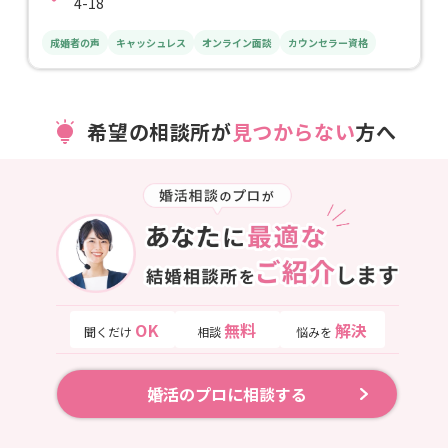
4-18
成婚者の声
キャッシュレス
オンライン面談
カウンセラー資格
希望の相談所が
見つからない
方へ
OK
無料
解決
聞くだけ
相談
悩みを
婚活のプロに相談する