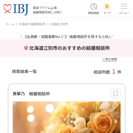
東証プライム上場
結婚相談所探しはIBJ
閲覧履歴
キープ
メニュー
ホーム
北海道の結婚相談所
北海道江別市
＼
／
【会員数・成婚者数No.1
】 結婚相談所を探すならIBJ
※
北海道江別市のおすすめの結婚相談所
※算出根拠
1
検索結果一覧
相談所数
件
貴華乃 結婚相談所