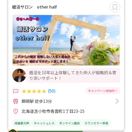
婚活サロン other half
婚活を10年以上体験してきた仲人が戦略的＆寄
り添いサポート！
(50)
錦岡駅 徒歩13分
北海道苫小牧市青雲町1丁目23-15
成婚者の声
キャッシュレス
オンライン面談
カウンセラー資格