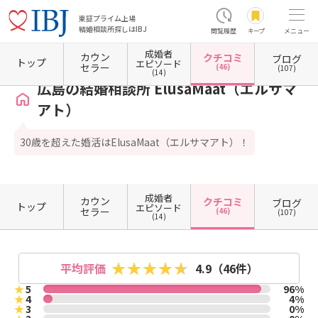
東証プライム上場
結婚相談所探しはIBJ
閲覧履歴
キープ
メニュー
成婚者
カウン
クチコミ
ブログ
ホーム
広島県の結婚相談所
広島県広島市
広島県広島市中区
広島の結婚相談所 Elus
トップ
エピソード
セラー
(46)
(107)
(14)
広島の結婚相談所 ElusaMaat（エルサマ
アト）
30歳を超えた婚活はElusaMaat（エルサマアト）！
成婚者
カウン
クチコミ
ブログ
トップ
エピソード
セラー
(46)
(107)
(14)
平均評価
4.9
（46件）
★
5
96%
★
4
4%
★
3
0%