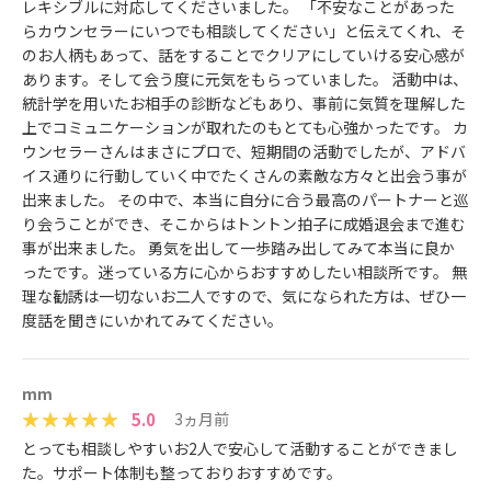
レキシブルに対応してくださいました。 「不安なことがあった
らカウンセラーにいつでも相談してください」と伝えてくれ、そ
のお人柄もあって、話をすることでクリアにしていける安心感が
あります。そして会う度に元気をもらっていました。 活動中は、
統計学を用いたお相手の診断などもあり、事前に気質を理解した
上でコミュニケーションが取れたのもとても心強かったです。 カ
ウンセラーさんはまさにプロで、短期間の活動でしたが、アドバ
イス通りに行動していく中でたくさんの素敵な方々と出会う事が
出来ました。 その中で、本当に自分に合う最高のパートナーと巡
り会うことができ、そこからはトントン拍子に成婚退会まで進む
事が出来ました。 勇気を出して一歩踏み出してみて本当に良か
ったです。迷っている方に心からおすすめしたい相談所です。 無
理な勧誘は一切ないお二人ですので、気になられた方は、ぜひ一
度話を聞きにいかれてみてください。
mm
5.0
3ヵ月前
とっても相談しやすいお2人で安心して活動することができまし
た。サポート体制も整っておりおすすめです。