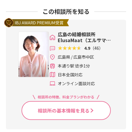
この相談所を知る
広島の結婚相談所
ElusaMaat（エルサマア
ト）
4.9
（46）
広島県 / 広島市中区
本通り駅 徒歩1分
日本全国対応
オンライン面談対応
相談所の特徴、料金プランがわかる
相談所の基本情報を見る