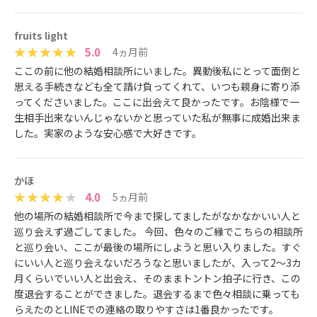
fruits light
5.0
4ヵ月前
ここの前に他の結婚相談所にいました。異動後私にとって面倒と
思える手続きなども全て請け負ってくれて、いつも親身に寄り添
ってくださいました。ここに出会えて良かったです。お陰様で一
生相手出来ないんじゃないかと思っていた私が無事に成婚出来ま
した。実家のような安心感で大好きです。
かほ
4.0
5ヵ月前
他の場所の結婚相談所で今まで探してましたがなかなかいい人と
巡り会えず過ごしてました。 今回、色々のご縁でこちらの相談所
と巡り会い、ここが最後の場所にしようと思い入りました。すぐ
にいい人と巡り会えないだろうなと思いましたが、入って2〜3カ
月くらいでいい人と出会え、そのままトントン拍子に行き、この
度退会することができました。退会するまで色々相談に乗っても
らえたのとLINEでの連絡の取りやすさは1番良かったです。