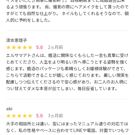
イスをいただき無事に撮影終了。 目標期限までに成婚退会出来
るよう頑張ります。 尚、撮影の際にヘアメイクをして貰ったので
すがとても自然な仕上がり。 ネイルもしてくれるそうなので、個
人的に予約をしました。
清水恵理子
5.0
2ヵ月前
エルサマアトさんは、婚活に関係なくもらした一言も真摯に受け
とめてくださり、人生をより明るい方へ導こうとする姿勢を強く
感じます。婚活のパッケージも素晴らしくお姫様体験ができて、
こちらで活動できることが嬉しく感じております。 厳しい現実を
配慮しつつ伝えてくださるので安心感があり、お二人のお人柄に
つい甘えてダメな本音が出てしまい、毎日反省しています。
aki
5.0
3ヵ月前
大手の相談所とは違い、型にはまったマニュアル通りの対応では
なく、私の性格やペースに合わせてLINEや電話、対面でいつもフ