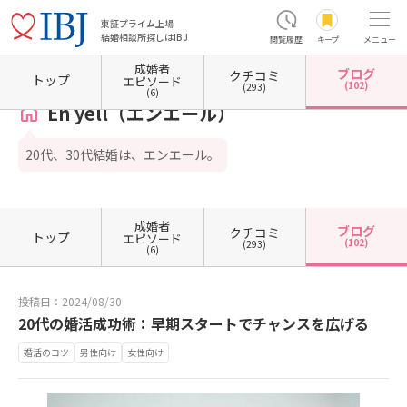
東証プライム上場
結婚相談所探しはIBJ
閲覧履歴
キープ
メニュー
成婚者
ブログ
クチコミ
ホーム
広島県の結婚相談所
広島県広島市
広島県広島市中区
En yell（エンエール）
トップ
エピソード
(102)
(293)
(6)
En yell（エンエール）
20代、30代結婚は、エンエール。
成婚者
ブログ
クチコミ
トップ
エピソード
(102)
(293)
(6)
投稿日：2024/08/30
20代の婚活成功術：早期スタートでチャンスを広げる
婚活のコツ
男性向け
女性向け