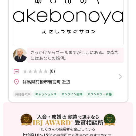
きっかけからゴールまでがここにある。あなた
にはあなたの婚活。
(0)
群馬県前橋市若宮町 近辺
成婚者の声
キャッシュレス
オンライン面談
カウンセラー資格
入会・成婚
実績
の
で選ぶなら
たくさんの成婚者を輩出している
上位約10〜15%
の相談所から選ぶのがおすすめです。