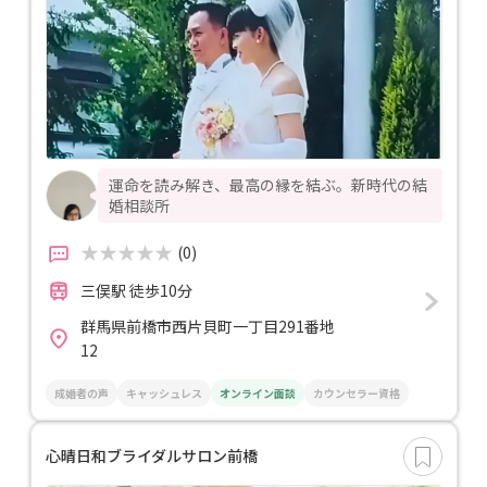
運命を読み解き、最高の縁を結ぶ。新時代の結
婚相談所
(0)
三俣駅 徒歩10分
群馬県前橋市西片貝町一丁目291番地
12
成婚者の声
キャッシュレス
オンライン面談
カウンセラー資格
心晴日和ブライダルサロン前橋