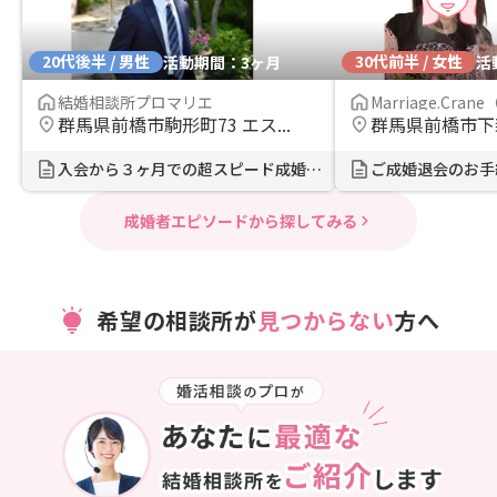
20代後半 / 男性
30代前半 / 女性
活動期間：3ヶ月
活
結婚相談所プロマリエ
Marriage.Crane（.
群馬県前橋市駒形町73 エス...
群馬県前橋市下新
入会から３ヶ月での超スピード成婚！...
成婚者エピソードから探してみる
希望の相談所が
見つからない
方へ