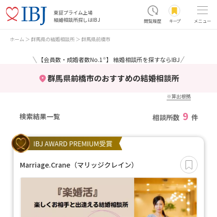
東証プライム上場
結婚相談所探しはIBJ
閲覧履歴
キープ
メニュー
ホーム
群馬県の結婚相談所
群馬県前橋市
＼
／
【会員数・成婚者数No.1
】 結婚相談所を探すならIBJ
※
群馬県前橋市のおすすめの結婚相談所
※算出根拠
9
検索結果一覧
相談所数
件
Marriage.Crane（マリッジクレイン）