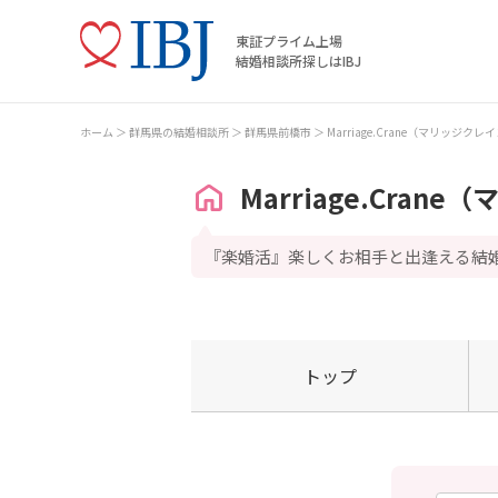
東証プライム上場
結婚相談所探しはIBJ
ホーム
群馬県の結婚相談所
群馬県前橋市
Marriage.Crane（マリッジクレ
Marriage.Cran
『楽婚活』楽しくお相手と出逢える結
トップ