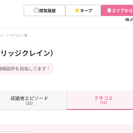
閲覧履歴
キープ
エリアから
IB
イン）
クチコミ一覧
e（マリッジクレイン）
婚相談所を目指してます！
成婚者
エピソード
クチコミ
(52)
(21)