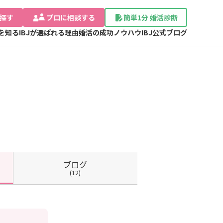
探す
プロに相談する
簡単1分 婚活診断
Jを知る
IBJが選ばれる理由
婚活の成功ノウハウ
IBJ公式ブログ
ブログ
(12)