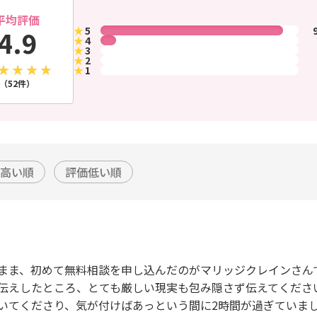
平均評価
★
5
4.9
★
4
★
3
★
2
★
1
（52件）
高い順
評価低い順
まま、初めて無料相談を申し込んだのがマリッジクレインさん
伝えしたところ、とても厳しい現実も包み隠さず伝えてくださ
いてくださり、気が付けばあっという間に2時間が過ぎていまし