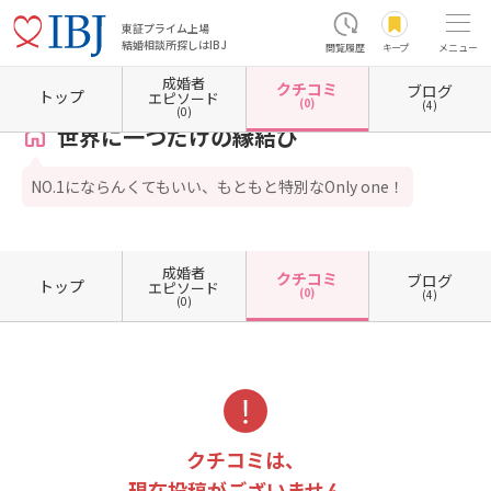
東証プライム上場
結婚相談所探しはIBJ
閲覧履歴
キープ
メニュー
成婚者
クチコミ
ブログ
ホーム
岐阜県の結婚相談所
岐阜県岐阜市
世界に一つだけの縁結び
クチコミ一覧
トップ
エピソード
(0)
(4)
(0)
世界に一つだけの縁結び
NO.1にならんくてもいい、もともと特別なOnly one！
成婚者
クチコミ
ブログ
トップ
エピソード
(0)
(4)
(0)
クチコミは、
現在投稿がございません。