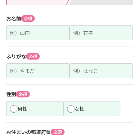
お名前
必須
ふりがな
必須
性別
必須
男性
女性
お住まいの都道府県
必須