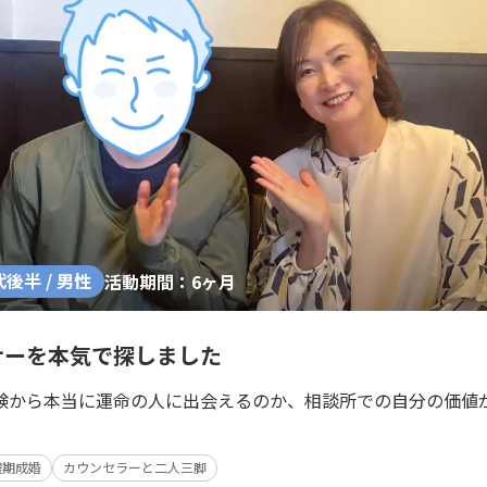
代後半 / 男性
活動期間：6ヶ月
ナーを本気で探しました
験から本当に運命の人に出会えるのか、相談所での自分の価値
短期成婚
カウンセラーと二人三脚