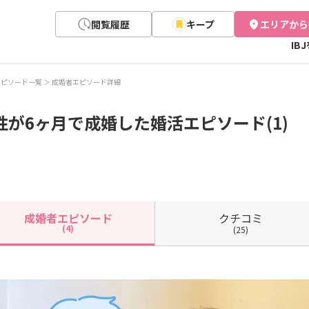
閲覧履歴
キープ
エリアから
IB
エピソード一覧
成婚者エピソード詳細
性が6ヶ月で成婚した婚活エピソード(1)
クチコミ
成婚者
エピソード
(4)
(25)