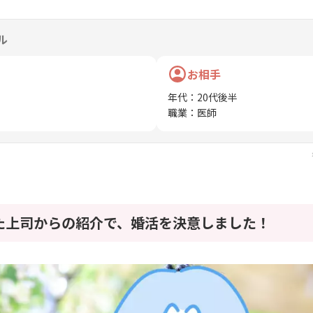
ル
お相手
年代
：
20代後半
職業
：
医師
た上司からの紹介で、婚活を決意しました！