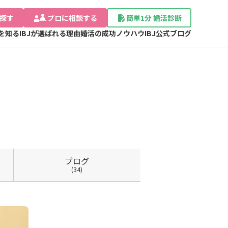
探す
プロに相談する
簡単1分 婚活診断
Jを知る
IBJが選ばれる理由
婚活の成功ノウハウ
IBJ公式ブログ
ブログ
(34)