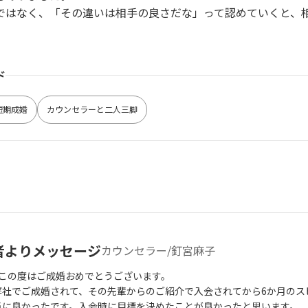
ではなく、「その違いは相手の良さだな」って認めていくと、
ド
短期成婚
カウンセラーと二人三脚
者よりメッセージ
カウンセラー/釘宮麻子
、この度はご成婚おめでとうございます。
弊社でご成婚されて、その先輩からのご紹介で入会されてから6か月のス
当に良かったです。入会時に目標を決めたことが良かったと思います。