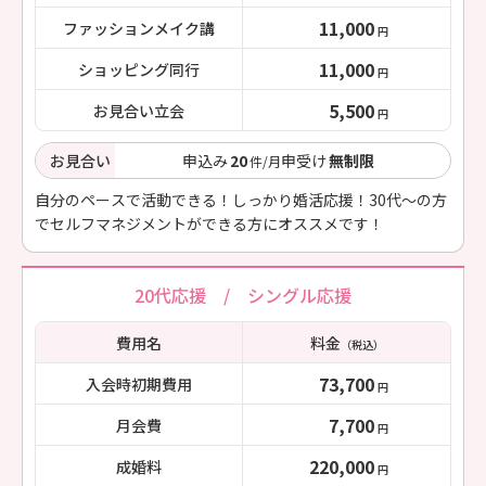
11,000
ファッションメイク講
円
11,000
ショッピング同行
円
5,500
お見合い立会
円
お見合い
申込み
20
申受け
無制限
件/月
自分のペースで活動できる！しっかり婚活応援！30代～の方
でセルフマネジメントができる方にオススメです！
20代応援 / シングル応援
費用名
料金
（税込）
73,700
入会時初期費用
円
7,700
月会費
円
220,000
成婚料
円