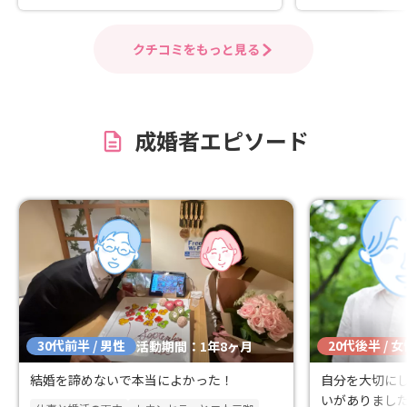
に、ありがとうご
御縁をたいせに
す。
クチコミをもっと見る
成婚者エピソード
30代前半 / 男性
20代後半 / 
活動期間：1年8ヶ月
結婚を諦めないで本当によかった！
自分を大切に
いがありまし