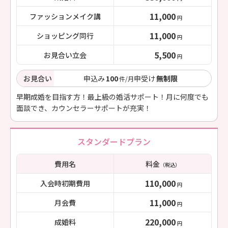
11,000
ファッションメイク講
円
11,000
ショッピング同行
円
5,500
お見合い立会
円
お見合い
申込み
100
申受け
無制限
件/月
早期成婚を目指す方！最上級の婚活サポート！月に何度でも
面談でき、カウンセラーサポートが充実！
スタンダードプラン
費用名
料金
（税込）
110,000
入会時初期費用
円
11,000
月会費
円
220,000
成婚料
円