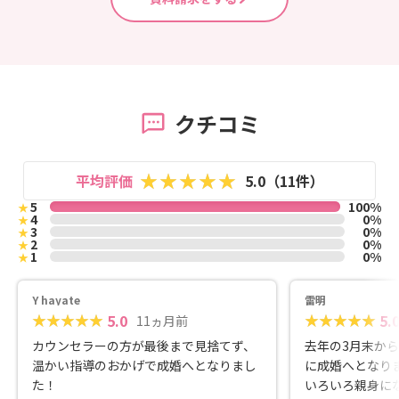
クチコミ
平均評価
5.0（11件）
5
100%
★
4
0%
★
3
0%
★
2
0%
★
1
0%
★
Y hayate
雷明
5.0
5.
11ヵ月前
カウンセラーの方が最後まで見捨てず、
去年の3月末か
温かい指導のおかげで成婚へとなりまし
に成婚へとなり
た！
いろいろ親身に