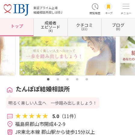
東証プライム上場
結婚相談所探しはIBJ
閲覧履歴
キープ
メニュー
成婚者
クチコミ
ブログ
ホーム
福島県の結婚相談所
福島県郡山市
たんぽぽ結婚相談所
トップ
エピソード
(11)
(0)
(4)
たんぽぽ結婚相談所
明るく楽しい人生へ 一歩踏み出しましょう！
5.0
（11件）
福島県郡山市開成4-2-9 
JR東北本線 郡山駅から徒歩15分以上