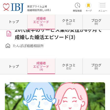
東証プライム上場
結婚相談所探しはIBJ
閲覧履歴
キープ
メニュー
成婚者
クチコミ
ブログ
ホーム
福島県の結婚相談所
福島県郡山市
たんぽぽ結婚相談所
成婚者エピソード一覧
トップ
エピソード
(11)
(0)
(4)
20代後半のサービス業の女性が6ヶ月で
成婚した婚活エピソード(3)
たんぽぽ結婚相談所
成婚者
クチコミ
ブログ
トップ
エピソード
(11)
(0)
(4)