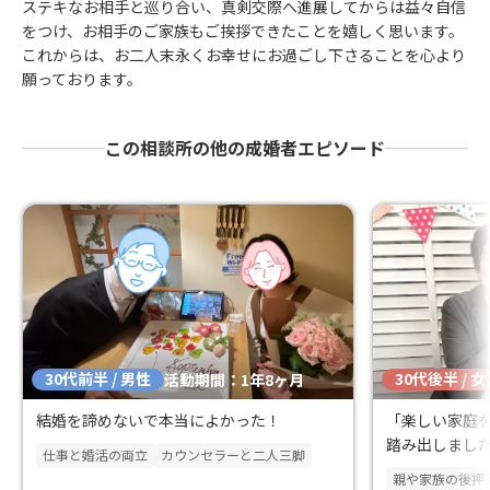
ステキなお相手と巡り合い、真剣交際へ進展してからは益々自信
をつけ、お相手のご家族もご挨拶できたことを嬉しく思います。
これからは、お二人末永くお幸せにお過ごし下さることを心より
願っております。
この相談所の他の成婚者エピソード
30代前半 / 男性
30代後半 / 
活動期間：1年8ヶ月
結婚を諦めないで本当によかった！
「楽しい家庭
踏み出しまし
仕事と婚活の両立
カウンセラーと二人三脚
親や家族の後押