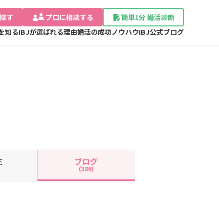
探す
プロに相談する
簡単1分 婚活診断
Jを知る
IBJが選ばれる理由
婚活の成功ノウハウ
IBJ公式ブログ
ミ
ブログ
(386)