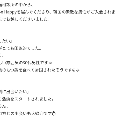
婚相談所の中から、
e Happyを選んでくださり、韓国の素敵な男性がご入会され
までお越しくださいました。
したい」
がとても印象的でした。
く、
い雰囲気の30代男性です☺️
のもつ鍋を食べて帰国されたそうです🍲✈️
剣に出会いたい」
て活動をスタートされました。
ろん、
の方との出会いも大歓迎です💍