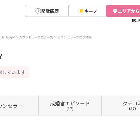
閲覧履歴
キープ
エリアから
IB
e Happy
カウンセラーブログ一覧
カウンセラーブログ詳細
y
指しています
成婚者
エピソード
クチコ
ウン
セラー
(17)
(57)