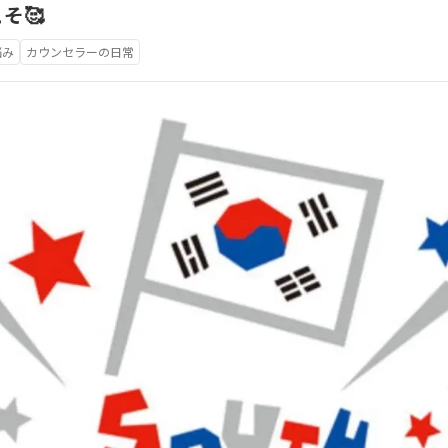
そ🥰
悩み
カウンセラーの日常