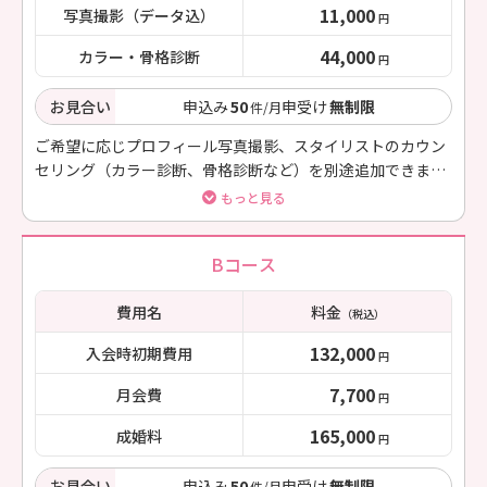
11,000
写真撮影（データ込）
円
44,000
カラー・骨格診断
円
お見合い
申込み
50
申受け
無制限
件/月
ご希望に応じプロフィール写真撮影、スタイリストのカウン
セリング（カラー診断、骨格診断など）を別途追加できま
す。
もっと見る
Bコース
費用名
料金
（税込）
132,000
入会時初期費用
円
7,700
月会費
円
165,000
成婚料
円
お見合い
申込み
50
申受け
無制限
件/月