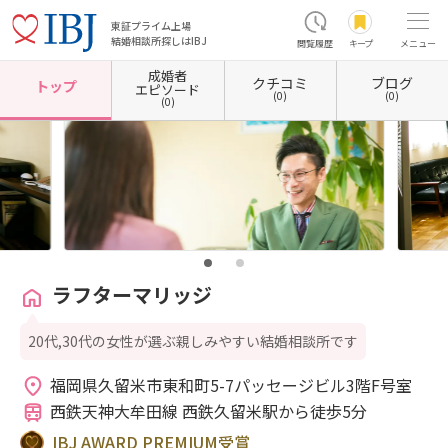
東証プライム上場
結婚相談所探しはIBJ
閲覧履歴
キープ
メニュー
成婚者
クチコミ
ブログ
ホーム
福岡県の結婚相談所
福岡県久留米市
ラフターマリッジ
トップ
エピソード
(0)
(0)
(0)
ラフターマリッジ
20代,30代の女性が選ぶ親しみやすい結婚相談所です
福岡県久留米市東和町5-7パッセージビル3階F号室 
西鉄天神大牟田線 西鉄久留米駅から徒歩5分
IBJ AWARD PREMIUM受賞