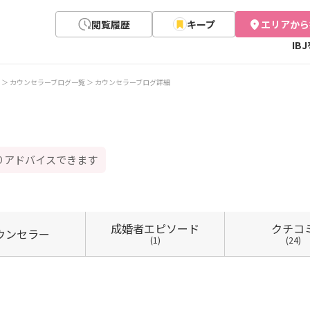
閲覧履歴
キープ
エリアから
IB
カウンセラーブログ一覧
カウンセラーブログ詳細
りアドバイスできます
成婚者
エピソード
クチコ
ウン
セラー
(1)
(24)