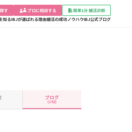
探す
プロに相談する
簡単1分 婚活診断
Jを知る
IBJが選ばれる理由
婚活の成功ノウハウ
IBJ公式ブログ
ミ
ブログ
(142)