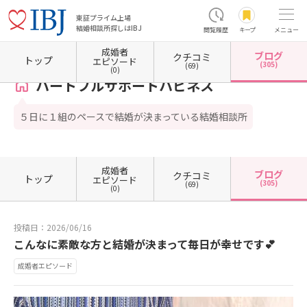
東証プライム上場
結婚相談所探しはIBJ
閲覧履歴
キープ
メニュー
成婚者
ブログ
クチコミ
ホーム
福岡県の結婚相談所
福岡県久留米市
ハートフルサポートハピネス
カウンセラ
トップ
エピソード
(305)
(69)
(0)
ハートフルサポートハピネス
５日に１組のペースで結婚が決まっている結婚相談所
成婚者
ブログ
クチコミ
トップ
エピソード
(305)
(69)
(0)
投稿日：2026/06/16
こんなに素敵な方と結婚が決まって毎日が幸せです💕
成婚者エピソード