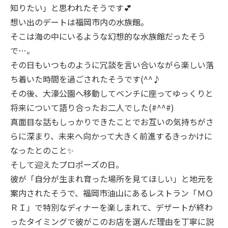
知りたい」と思われたそうです💕
想い出のデートは福岡市内の水族館。
そこは海の中にいるような幻想的な水族館だったそう
で…。
その日もいつものように冗談を言い合いながら楽しい落
ち着いた時間を過ごされたそうです(^^♪
その後、大濠公園へ移動してベンチに座ってゆっくりと
将来について語り合ったお二人でした(#^^#)
真面目な話もしっかりできたことでお互いの気持ちがさ
らに深まり、未来へ向かって大きく前進するきっかけに
なったとのこと✨
そして迎えたプロポーズの日。
彼が「自分が生まれ育った場所を見てほしい」と地元を
案内されたそうで、福岡市油山にあるレストラン「ＭＯ
ＲＩ」で特別なディナーを楽しまれて、デザートが終わ
ったタイミングで彼がこのお店を選んだ理由を丁寧に説