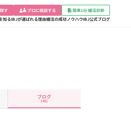
探す
プロに相談する
簡単1分 婚活診断
Jを知る
IBJが選ばれる理由
婚活の成功ノウハウ
IBJ公式ブログ
ブログ
(43)