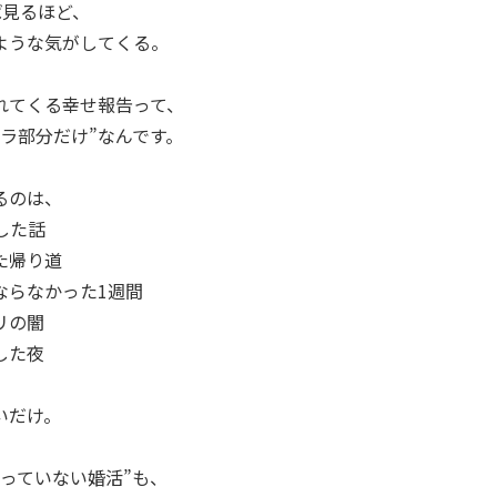
れば見るほど、
ような気がしてくる。
れてくる幸せ報告って、
ラ部分だけ”なんです。
るのは、
した話
た帰り道
ならなかった1週間
リの闇
した夜
いだけ。
っていない婚活”も、