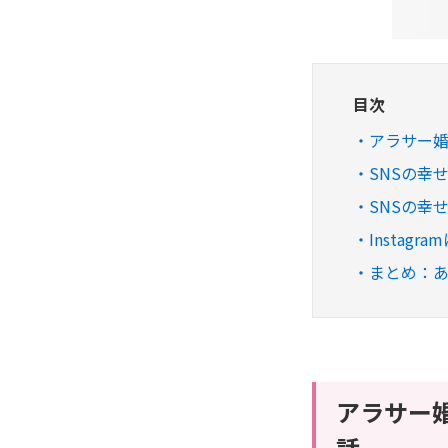
目次
アラサー婚
SNSの幸
SNSの幸
Instag
まとめ：
アラサー婚
話