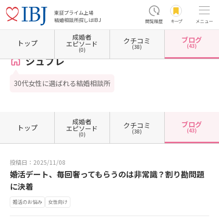
東証プライム上場
結婚相談所探しはIBJ
閲覧履歴
キープ
メニュー
成婚者
ブログ
クチコミ
ホーム
福岡県の結婚相談所
福岡県福岡市
福岡県福岡市中央区
ジュブレ
カウンセ
トップ
エピソード
(43)
(38)
(0)
ジュブレ
30代女性に選ばれる結婚相談所
成婚者
ブログ
クチコミ
トップ
エピソード
(43)
(38)
(0)
投稿日：2025/11/08
婚活デート、毎回奢ってもらうのは非常識？割り勘問題
に決着
婚活のお悩み
女性向け