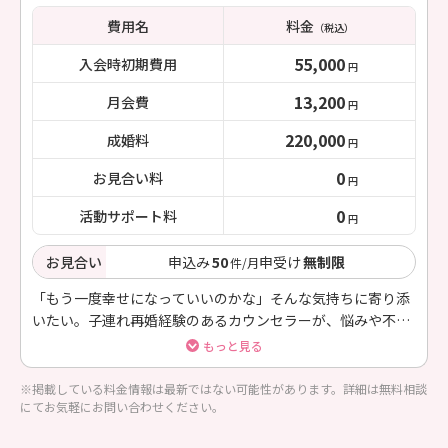
費用名
料金
（税込）
55,000
入会時初期費用
円
13,200
月会費
円
220,000
成婚料
円
0
お見合い料
円
0
活動サポート料
円
お見合い
申込み
50
申受け
無制限
件/月
「もう一度幸せになっていいのかな」そんな気持ちに寄り添
いたい。子連れ再婚経験のあるカウンセラーが、悩みや不安
を受け止めながら、新たなご縁へ丁寧に伴走する再スタート
もっと見る
応援プランです。
※掲載している料金情報は最新ではない可能性があります。詳細は無料相談
にてお気軽にお問い合わせください。