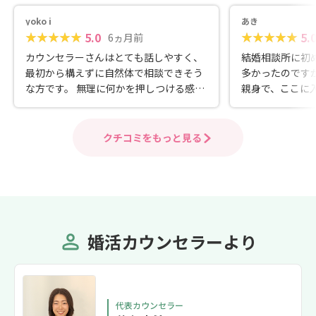
yoko i
あき
5.0
5.
6ヵ月前
カウンセラーさんはとても話しやすく、
結婚相談所に初
最初から構えずに自然体で相談できそう
多かったのです
な方です。 無理に何かを押しつける感じ
親身で、ここに
もなく、こちらの気持ちを丁寧に聞いて
ら思っています
くれる安心感があります。
ィール作成など
だったのですが
クチコミをもっと見る
対応してくださ
めるだけでなく
もらえたのがと
て婚活をスター
婚活カウンセラーより
代表カウンセラー