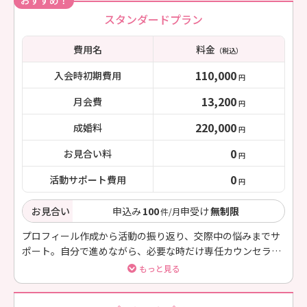
おすすめ！
スタンダードプラン
費用名
料金
（税込）
110,000
入会時初期費用
円
13,200
月会費
円
220,000
成婚料
円
0
お見合い料
円
0
活動サポート費用
円
お見合い
申込み
100
申受け
無制限
件/月
プロフィール作成から活動の振り返り、交際中の悩みまでサ
ポート。自分で進めながら、必要な時だけ専任カウンセラー
に相談したい方におすすめです。
もっと見る