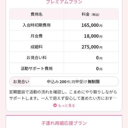
プレミアムプラン
費用名
料金
（税込）
165,000
入会時初期費用
円
18,000
月会費
円
275,000
成婚料
円
0
お見合い料
円
0
活動サポート費用
円
お見合い
申込み
200
申受け
無制限
件/月
定期面談で活動の流れを確認し、こまめにやり取りしながら
サポートします。一人で抱えず安心して進めたい方におすす
めです。
もっと見る
子連れ再婚応援プラン