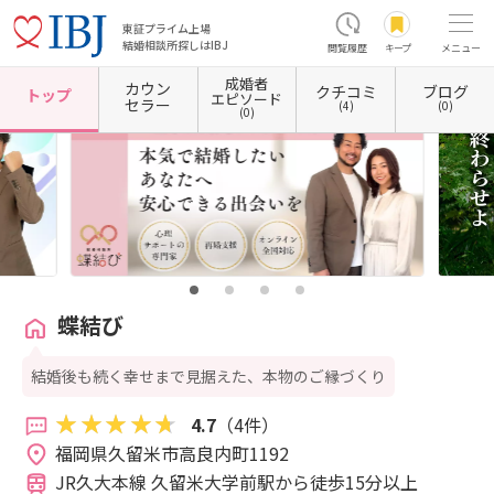
東証プライム上場
結婚相談所探しはIBJ
閲覧履歴
キープ
メニュー
成婚者
カウン
クチコミ
ブログ
ホーム
福岡県の結婚相談所
福岡県久留米市
蝶結び
トップ
エピソード
セラー
(4)
(0)
(0)
蝶結び
結婚後も続く幸せまで見据えた、本物のご縁づくり
4.7
（4件）
福岡県久留米市高良内町1192 
JR久大本線 久留米大学前駅から徒歩15分以上