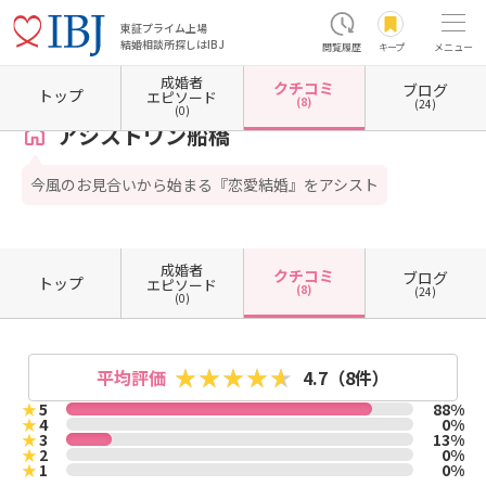
東証プライム上場
結婚相談所探しはIBJ
閲覧履歴
キープ
メニュー
成婚者
クチコミ
ブログ
ホーム
千葉県の結婚相談所
千葉県船橋市
アシストワン船橋
クチコミ一覧
トップ
エピソード
(8)
(24)
(0)
アシストワン船橋
今風のお見合いから始まる『恋愛結婚』をアシスト
成婚者
クチコミ
ブログ
トップ
エピソード
(8)
(24)
(0)
平均評価
4.7
（8件）
★
5
88%
★
4
0%
★
3
13%
★
2
0%
★
1
0%