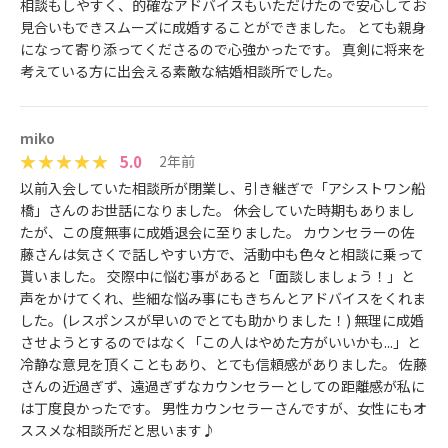
相談もしやすく、的確なアドバイスもいただけたので安心してお
見合いもできスムーズに成婚することができました。 とても親身
になって寄り添ってくださるので心強かったです。 真剣に将来を
考えている方に出会える素敵な結婚相談所でした。
miko
5.0
2年前
以前入会していた相談所が閉業し、引き継ぎで「アシストワン船
橋」さんのお世話になりました。 休会していた時期もありまし
たが、この度無事に成婚退会に至りました。 カウンセラーの佐
藤さんは気さくで話しやすい方で、活動中も色々と相談に乗って
貰いました。 交際中に悩む事があると「面談しましょう！」と
声をかけてくれ、些細な悩み事にもきちんとアドバイスをくれま
した。(レスポンスが早いのでとても助かりました！) 無理に成婚
させようとするのではなく「この人はやめた方がいいかも...」と
冷静な意見を頂くこともあり、とても信頼感がありました。 佐藤
さんの近過ぎず、遠過ぎずなカウンセラーとしての距離感が私に
は丁度良かったです。 男性カウンセラーさんですが、女性にもオ
ススメな相談所だと思います♪