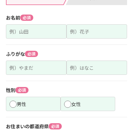
お名前
必須
ふりがな
必須
性別
必須
男性
女性
お住まいの都道府県
必須