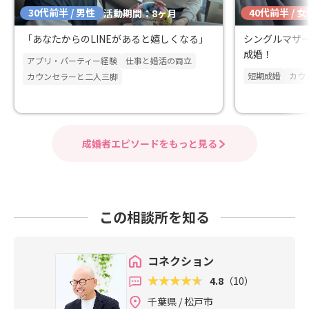
30代前半 / 男性
40代前半 / 
活動期間：8ヶ月
「あなたからのLINEがあると嬉しくなる」
シングルマザ
成婚！
アプリ・パーティー経験
仕事と婚活の両立
短期成婚
カウ
カウンセラーと二人三脚
成婚者エピソードをもっと見る
この相談所を知る
コネクション
4.8
（10）
千葉県 / 松戸市