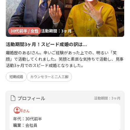
30代前半 / 女性
活動期間：3ヶ月
活動期間3ヶ月！スピード成婚の訳は...
離婚歴のあるIさん。辛いご経験があった上での、明るい「笑
顔」で活動してくれました。笑顔と素直な気持ちで活動し、見事
活動3ヶ月でのスピード成婚となりました。
短期成婚
カウンセラーと二人三脚
プロフィール
活動期間：3ヶ月
I
さん
年代
：
30代前半
職業
：
会社員