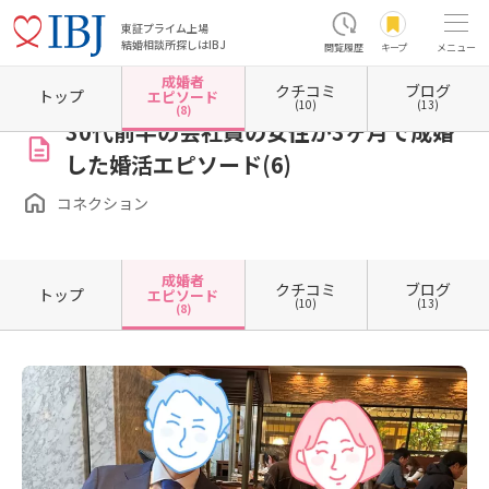
東証プライム上場
結婚相談所探しはIBJ
閲覧履歴
キープ
メニュー
成婚者
クチコミ
ブログ
ホーム
千葉県の結婚相談所
千葉県松戸市
コネクション
成婚者エピソード一覧
成
トップ
エピソード
(10)
(13)
(8)
30代前半の会社員の女性が3ヶ月で成婚
した婚活エピソード(6)
コネクション
成婚者
クチコミ
ブログ
トップ
エピソード
(10)
(13)
(8)