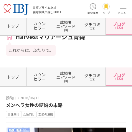
東証プライム上場
結婚相談所探しはIBJ
閲覧履歴
キープ
メニュー
成婚者
カウン
ブログ
クチコミ
ホーム
青森県の結婚相談所
青森県青森市
Harvestマリアージュ青森
カウンセラーブ
トップ
エピソード
セラー
(722)
(32)
(0)
Harvestマリアージュ青森
これからは、ふたりで。
成婚者
カウン
ブログ
クチコミ
トップ
エピソード
セラー
(722)
(32)
(0)
投稿日：2026/06/13
メンヘラ女性の結婚の末路
男性向け
女性向け
恋愛の法則