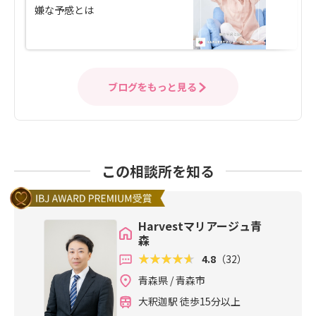
嫌な予感とは
ブログをもっと見る
この相談所を知る
Harvestマリアージュ青
森
4.8
（32）
青森県 / 青森市
大釈迦駅 徒歩15分以上