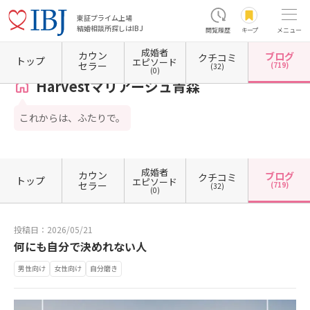
東証プライム上場
結婚相談所探しはIBJ
閲覧履歴
キープ
メニュー
成婚者
カウン
ブログ
クチコミ
ホーム
青森県の結婚相談所
青森県青森市
Harvestマリアージュ青森
カウンセラーブ
トップ
エピソード
セラー
(719)
(32)
(0)
Harvestマリアージュ青森
これからは、ふたりで。
成婚者
カウン
ブログ
クチコミ
トップ
エピソード
セラー
(719)
(32)
(0)
投稿日：2026/05/21
何にも自分で決めれない人
男性向け
女性向け
自分磨き