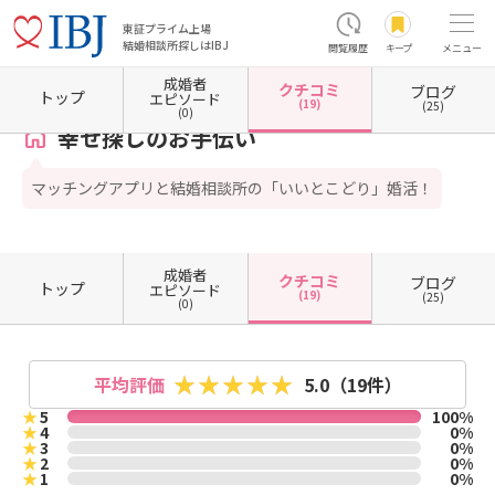
東証プライム上場
結婚相談所探しはIBJ
閲覧履歴
キープ
メニュー
成婚者
クチコミ
ブログ
ホーム
秋田県の結婚相談所
秋田県秋田市
幸せ探しのお手伝い
クチコミ一覧
トップ
エピソード
(19)
(25)
(0)
幸せ探しのお手伝い
マッチングアプリと結婚相談所の「いいとこどり」婚活！
成婚者
クチコミ
ブログ
トップ
エピソード
(19)
(25)
(0)
平均評価
5.0
（19件）
★
5
100%
★
4
0%
★
3
0%
★
2
0%
★
1
0%