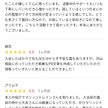
たことが嬉しくて心に残っています。 活動中のサポートもいつも
丁寧にしていただき心強かったです。話しているといつのまにか
心の整理ができて方向性が定まっていくような感じでした。とて
も気さくで面白い方なので、お話していると前向きになれて楽し
かったです。 こちらで活動できて良かったです。本当にありがと
うございました。
鏡花
5.0
3ヵ月前
入会したばかりで右も左も分からず不安な面もありますが、沢山
相談にのっていただき素敵なPR文章も作成していただいたので
頑張っていきたいと思えることができました！
プリムラ
5.0
5ヵ月前
友人の紹介でマリッジトレインさんを知りました。 入会前の面
談の時から大友さんには親身になっていただき、ぜひマリッジト
レインさんで婚活を始めたいと思い入会しました。様々なことで