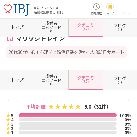
東証プライム上場
結婚相談所探しはIBJ
閲覧履歴
キープ
メニュー
成婚者
クチコミ
ブログ
ホーム
秋田県の結婚相談所
秋田県秋田市
マリッジトレイン
クチコミ一覧
トップ
エピソード
(32)
(7)
(0)
マリッジトレイン
20代30代中心！心理学と婚活経験を活かした365日サポート
成婚者
クチコミ
ブログ
トップ
エピソード
(32)
(7)
(0)
平均評価
5.0
（32件）
★
5
100%
★
4
0%
★
3
0%
★
2
0%
★
1
0%