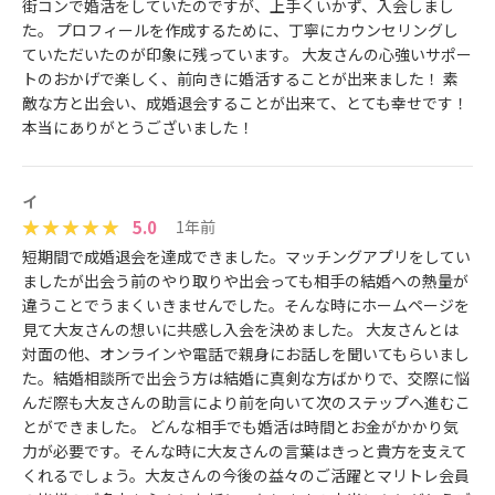
街コンで婚活をしていたのですが、上手くいかず、入会しまし
た。 プロフィールを作成するために、丁寧にカウンセリングし
ていただいたのが印象に残っています。 大友さんの心強いサポー
トのおかげで楽しく、前向きに婚活することが出来ました！ 素
敵な方と出会い、成婚退会することが出来て、とても幸せです！
本当にありがとうございました！
イ
5.0
1年前
短期間で成婚退会を達成できました。マッチングアプリをしてい
ましたが出会う前のやり取りや出会っても相手の結婚への熱量が
違うことでうまくいきませんでした。そんな時にホームページを
見て大友さんの想いに共感し入会を決めました。 大友さんとは
対面の他、オンラインや電話で親身にお話しを聞いてもらいまし
た。結婚相談所で出会う方は結婚に真剣な方ばかりで、交際に悩
んだ際も大友さんの助言により前を向いて次のステップへ進むこ
とができました。 どんな相手でも婚活は時間とお金がかかり気
力が必要です。そんな時に大友さんの言葉はきっと貴方を支えて
くれるでしょう。大友さんの今後の益々のご活躍とマリトレ会員