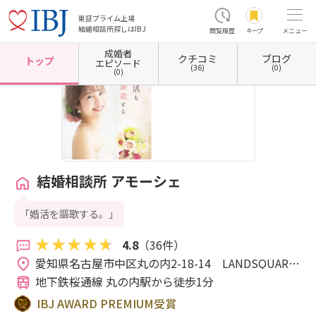
東証プライム上場
結婚相談所探しはIBJ
閲覧履歴
キープ
メニュー
成婚者
クチコミ
ブログ
ホーム
愛知県の結婚相談所
愛知県名古屋市
愛知県名古屋市中区
結婚相談所 アモー
トップ
エピソード
(36)
(0)
(0)
結婚相談所 アモーシェ
「婚活を謳歌する。」
4.8
（36件）
愛知県名古屋市中区丸の内2-18-14　LANDSQUARE 
MARUNOUCHI 5F 
地下鉄桜通線 丸の内駅から徒歩1分
IBJ AWARD PREMIUM受賞