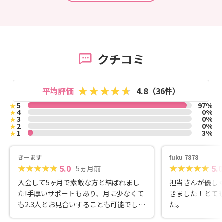
クチコミ
平均評価
4.8（36件）
5
97%
★
4
0%
★
3
0%
★
2
0%
★
1
3%
★
きーます
fuku 7878
5.0
5.
5ヵ月前
入会して5ヶ月で素敵な方と結ばれまし
担当さんが優し
た!手厚いサポートもあり、月に少なくて
きました！とて
も2.3人とお見合いすることも可能でし
た。
た。実際お見合いの期間は2ヶ月程度で