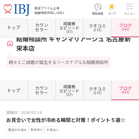
東証プライム上場
結婚相談所探しはIBJ
閲覧履歴
キープ
メニュー
成婚者
カウン
ブログ
クチコミ
ホーム
愛知県の結婚相談所
愛知県名古屋市
愛知県名古屋市東区
結婚相談所 キャン
トップ
エピソード
セラー
(562)
(132)
(57)
結婚相談所 キャンマリアージュ 名古屋新
栄本店
続々とご成婚が誕生するリーズナブルな結婚相談所
成婚者
カウン
ブログ
クチコミ
トップ
エピソード
セラー
(562)
(132)
(57)
投稿日：2026/05/14
お見合いで女性が冷める瞬間と対策！ポイント５選☆
婚活のお悩み
男性向け
お見合い