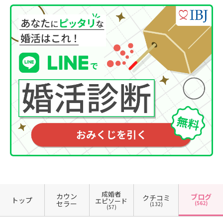
成婚者
カウン
ブログ
クチコミ
トップ
エピソード
セラー
(562)
(132)
(57)