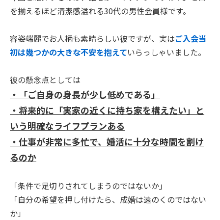
を揃えるほど清潔感溢れる30代の男性会員様です。
容姿端麗でお人柄も素晴らしい彼ですが、実は
ご入会当
初は幾つかの大きな不安を抱えて
いらっしゃいました。
彼の懸念点としては
・「ご自身の身長が少し低めである」
・将来的に「実家の近くに持ち家を構えたい」と
いう明確なライフプランある
・仕事が非常に多忙で、婚活に十分な時間を割け
るのか
「条件で足切りされてしまうのではないか」
「自分の希望を押し付けたら、成婚は遠のくのではない
か」