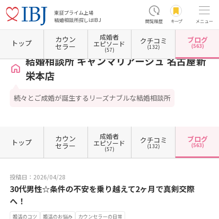
東証プライム上場
結婚相談所探しはIBJ
閲覧履歴
キープ
メニュー
成婚者
カウン
ブログ
クチコミ
ホーム
愛知県の結婚相談所
愛知県名古屋市
愛知県名古屋市東区
結婚相談所 キャン
トップ
エピソード
セラー
(563)
(132)
(57)
結婚相談所 キャンマリアージュ 名古屋新
栄本店
続々とご成婚が誕生するリーズナブルな結婚相談所
成婚者
カウン
ブログ
クチコミ
トップ
エピソード
セラー
(563)
(132)
(57)
投稿日：2026/04/28
30代男性☆条件の不安を乗り越えて2ヶ月で真剣交際
へ！
婚活のコツ
婚活のお悩み
カウンセラーの日常