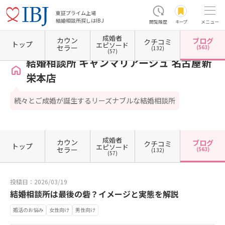
東証プライム上場
結婚相談所探しはIBJ
閲覧履歴
キープ
メニュー
成婚者
カウン
ブログ
クチコミ
ホーム
愛知県の結婚相談所
愛知県名古屋市
愛知県名古屋市東区
結婚相談所 キャン
トップ
エピソード
セラー
(563)
(132)
(57)
結婚相談所 キャンマリアージュ 名古屋新
栄本店
続々とご成婚が誕生するリーズナブルな結婚相談所
成婚者
カウン
ブログ
クチコミ
トップ
エピソード
セラー
(563)
(132)
(57)
投稿日：2026/03/19
結婚相談所は最後の砦？イメージと実態を解説
婚活のお悩み
女性向け
男性向け