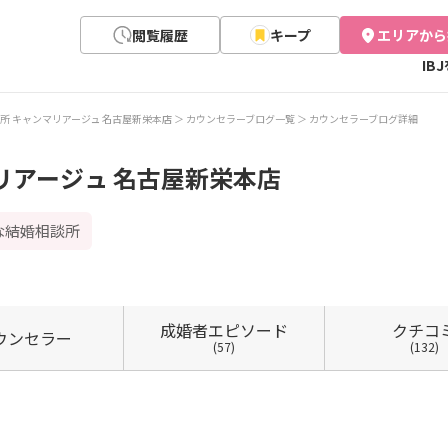
閲覧履歴
キープ
エリアから
IB
所 キャンマリアージュ 名古屋新栄本店
カウンセラーブログ一覧
カウンセラーブログ詳細
リアージュ 名古屋新栄本店
な結婚相談所
成婚者
エピソード
クチコ
ウン
セラー
(57)
(132)