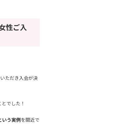
女性ご入
介いただき入会が決
ことでした！
という実例
を間近で