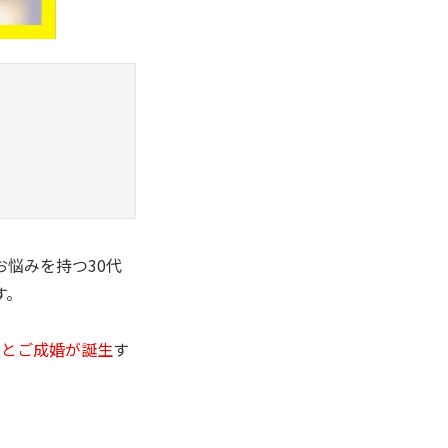
悩みを持つ30代
す。
々とご成婚が誕生
す