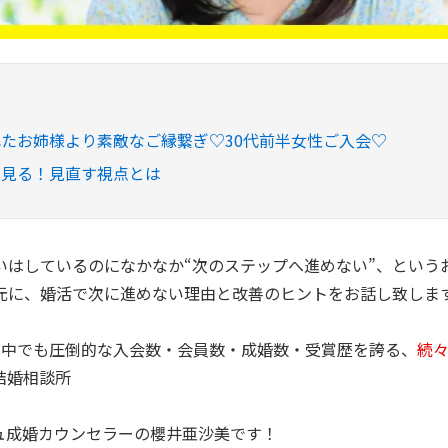
たお姉様より素敵なご縁繋ぎ♡30代前半女性ご入会♡
で見る！見直す視点とは
いはしているのになかなか“次のステップへ進めない”、というお
元に、婚活で次に進めない理由と改善のヒントをお話し致しま
の中でも圧倒的な入会数・会員数・成婚数・受賞歴を誇る、
続
結婚相談所
ュ成婚カウンセラーの櫻井亜沙美です！