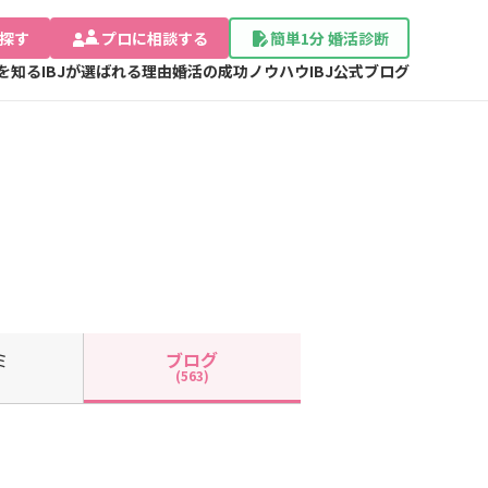
探す
プロに相談する
簡単1分 婚活診断
Jを知る
IBJが選ばれる理由
婚活の成功ノウハウ
IBJ公式ブログ
ミ
ブログ
(563)