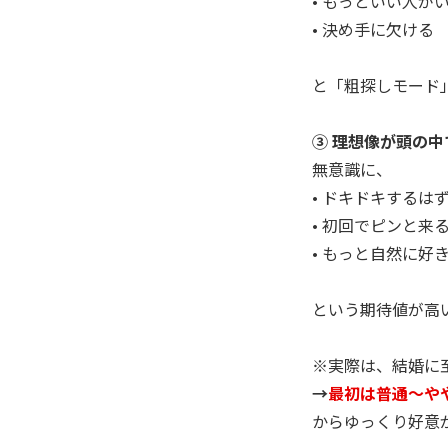
• もっといい人が
• 決め手に欠ける
と「粗探しモード
③ 理想像が頭の
無意識に、
• ドキドキするは
• 初回でピンと来
• もっと自然に好
という期待値が高
※実際は、結婚に
→
最初は普通〜や
からゆっくり好意