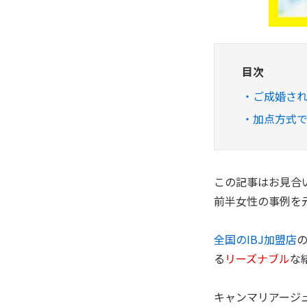
目次
ご成婚され
加点方式
この記事はお見合
前半女性の事例を
全国のIBJ加盟店
る
リーズナブル
な
キャンマリアージ