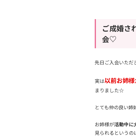
ご成婚さ
会♡
先日ご入会いただきま
以前お姉様
実は
まりました☆
とても仲の良い姉
お姉様が
活動中に
見られるというの