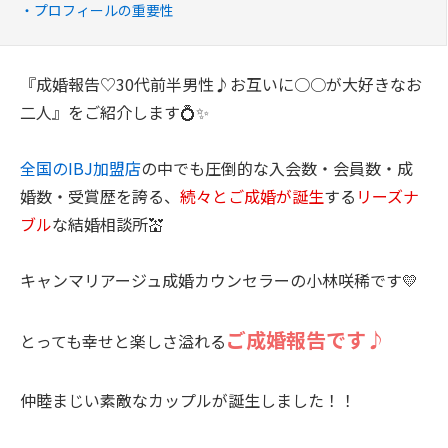
プロフィールの重要性
『成婚報告♡30代前半男性♪お互いに○○が大好きなお
二人』をご紹介します💍✨
全国のIBJ加盟店
の中でも圧倒的な入会数・会員数・成
婚数・受賞歴を誇る、
続々とご成婚が誕生
する
リーズナ
ブル
な結婚相談所💒
キャンマリアージュ成婚カウンセラーの小林咲稀です💛
ご成婚報告です♪
とっても幸せと楽しさ溢れる
仲睦まじい素敵なカップルが誕生しました！！