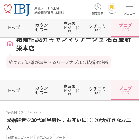
東証プライム上場
結婚相談所探しはIBJ
閲覧履歴
キープ
メニュー
成婚者
カウン
ブログ
クチコミ
ホーム
愛知県の結婚相談所
愛知県名古屋市
愛知県名古屋市東区
結婚相談所 キャン
トップ
エピソード
セラー
(563)
(132)
(57)
結婚相談所 キャンマリアージュ 名古屋新
栄本店
続々とご成婚が誕生するリーズナブルな結婚相談所
成婚者
カウン
ブログ
クチコミ
トップ
エピソード
セラー
(563)
(132)
(57)
投稿日：2025/09/18
成婚報告♡30代前半男性♪お互いに○○が大好きなお二
人
成婚者エピソード
婚活のコツ
デート