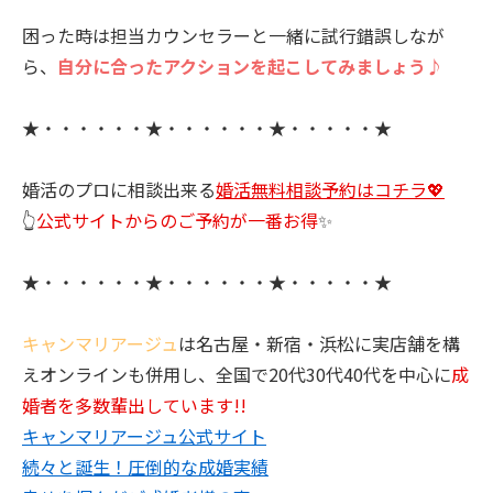
困った時は担当カウンセラーと一緒に試行錯誤しなが
ら、
自分に合ったアクションを起こしてみましょう♪
★・・・・・・★・・・・・・★・・・・・★
婚活のプロに相談出来る
婚活無料相談予約はコチラ💖
👆
公式サイトからのご予約が一番お得
✨
★・・・・・・★・・・・・・★・・・・・★
キャンマリアージュ
は名古屋・新宿・浜松に実店舗を構
えオンラインも併用し、全国で20代30代40代を中心に
成
婚者を多数輩出しています!!
キャンマリアージュ公式サイト
続々と誕生！圧倒的な成婚実績