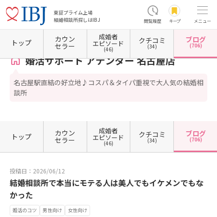
東証プライム上場
結婚相談所探しはIBJ
閲覧履歴
キープ
メニュー
成婚者
カウン
ブログ
クチコミ
ホーム
愛知県の結婚相談所
愛知県名古屋市
愛知県名古屋市中村区
愛知県名古屋市中
トップ
エピソード
セラー
(706)
(34)
(46)
婚活サポート アテンダー 名古屋店
名古屋駅直結の好立地♪コスパ＆タイパ重視で大人気の結婚相
談所
成婚者
カウン
ブログ
クチコミ
トップ
エピソード
セラー
(706)
(34)
(46)
投稿日：2026/06/12
結婚相談所で本当にモテる人は美人でもイケメンでもな
かった
婚活のコツ
男性向け
女性向け