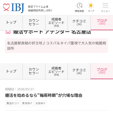
東証プライム上場
結婚相談所探しはIBJ
閲覧履歴
キープ
メニュー
成婚者
カウン
ブログ
クチコミ
ホーム
愛知県の結婚相談所
愛知県名古屋市
愛知県名古屋市中村区
愛知県名古屋市中
トップ
エピソード
セラー
(707)
(34)
(46)
婚活サポート アテンダー 名古屋店
名古屋駅直結の好立地♪コスパ＆タイパ重視で大人気の結婚相
談所
成婚者
カウン
ブログ
クチコミ
トップ
エピソード
セラー
(707)
(34)
(46)
投稿日：2026/05/27
婚活を始めるなら"梅雨時期"が穴場な理由
婚活のコツ
男性向け
女性向け