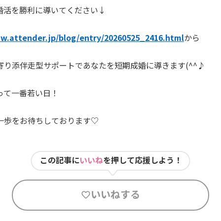
婚活を勝利に導いてください↓
w.attender.jp/blog/entry/20260525_2416.html
から
寄り添伴走型サポートであなたを短期成婚に導きます(^^♪
って一番若い日！
一歩をお待ちしております♡
この記事に
いいね
を押して応援しよう！
いいねする