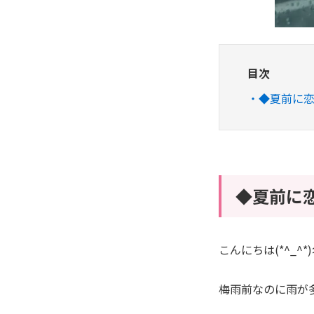
目次
◆夏前に
◆夏前に
こんにちは(*^_
梅雨前なのに雨が多い