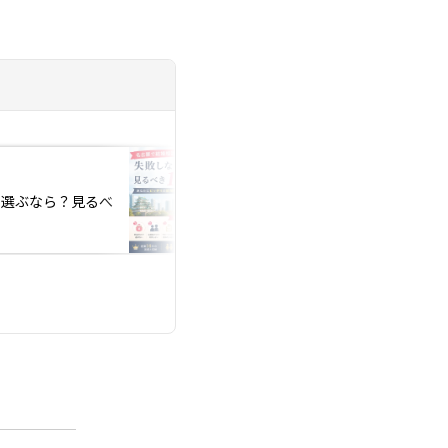
投稿日：2026.07.31
を選ぶなら？見るべ
お盆までに婚活を始
理由