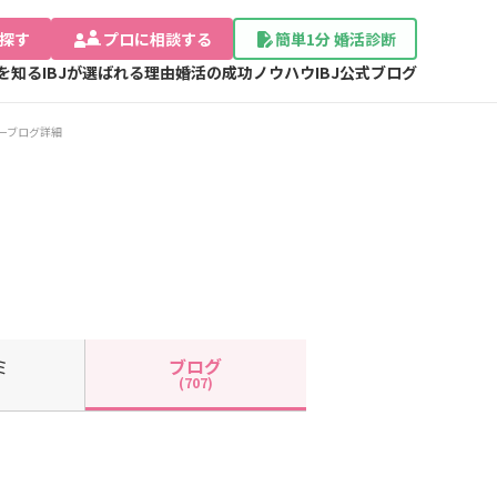
探す
プロに相談する
簡単1分 婚活診断
Jを知る
IBJが選ばれる理由
婚活の成功ノウハウ
IBJ公式ブログ
ーブログ詳細
ミ
ブログ
(707)