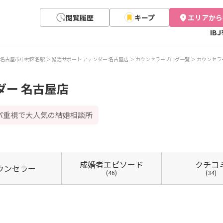
閲覧履歴
キープ
エリアから
IB
名古屋市中村区名駅
婚活サポート アテンダー 名古屋店
カウンセラーブログ一覧
カウンセラ
ダー 名古屋店
パ重視で大人気の結婚相談所
成婚者
エピソード
クチコ
ウン
セラー
(46)
(34)