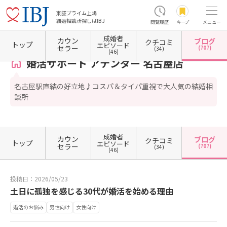
東証プライム上場
結婚相談所探しはIBJ
閲覧履歴
キープ
メニュー
成婚者
カウン
ブログ
クチコミ
ホーム
愛知県の結婚相談所
愛知県名古屋市
愛知県名古屋市中村区
愛知県名古屋市中
トップ
エピソード
セラー
(707)
(34)
(46)
婚活サポート アテンダー 名古屋店
名古屋駅直結の好立地♪コスパ＆タイパ重視で大人気の結婚相
談所
成婚者
カウン
ブログ
クチコミ
トップ
エピソード
セラー
(707)
(34)
(46)
投稿日：2026/05/23
土日に孤独を感じる30代が婚活を始める理由
婚活のお悩み
男性向け
女性向け