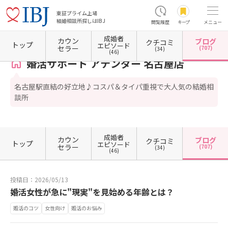
東証プライム上場
結婚相談所探しはIBJ
閲覧履歴
キープ
メニュー
成婚者
カウン
ブログ
クチコミ
ホーム
愛知県の結婚相談所
愛知県名古屋市
愛知県名古屋市中村区
愛知県名古屋市中
トップ
エピソード
セラー
(707)
(34)
(46)
婚活サポート アテンダー 名古屋店
名古屋駅直結の好立地♪コスパ＆タイパ重視で大人気の結婚相
談所
成婚者
カウン
ブログ
クチコミ
トップ
エピソード
セラー
(707)
(34)
(46)
投稿日：2026/05/13
婚活女性が急に"現実"を見始める年齢とは？
婚活のコツ
女性向け
婚活のお悩み