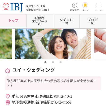
東証プライム上場
結婚相談所探しはIBJ
閲覧履歴
キープ
メニュー
成婚者
クチコミ
ブログ
ホーム
愛知県の結婚相談所
愛知県名古屋市
愛知県名古屋市瑞穂区
ユイ・ウェディン
トップ
エピソード
(0)
(3)
(0)
ユイ・ウェディング
仲人歴30年以上の実績を持つ元結婚式場支配人が幸せサポー
ト！
愛知県名古屋市瑞穂区松園町2-40-1 
地下鉄桜通線 新瑞橋駅から徒歩6分