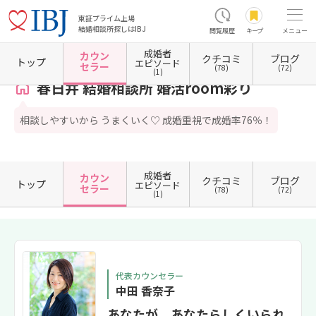
東証プライム上場
結婚相談所探しはIBJ
閲覧履歴
キープ
メニュー
成婚者
カウン
クチコミ
ブログ
ホーム
愛知県の結婚相談所
愛知県春日井市
春日井 結婚相談所 婚活room彩り
カウン
トップ
エピソード
セラー
(78)
(72)
(1)
春日井 結婚相談所 婚活room彩り
相談しやすいから うまくいく♡ 成婚重視で成婚率76％！
成婚者
カウン
クチコミ
ブログ
トップ
エピソード
セラー
(78)
(72)
(1)
代表カウンセラー
中田 香奈子
あなたが、あなたらしくいられ