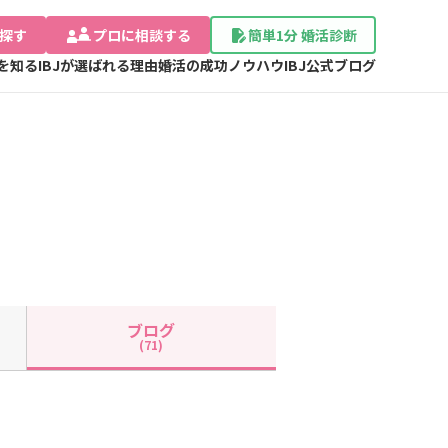
探す
プロに相談する
簡単1分 婚活診断
Jを知る
IBJが選ばれる理由
婚活の成功ノウハウ
IBJ公式ブログ
ブログ
(71)