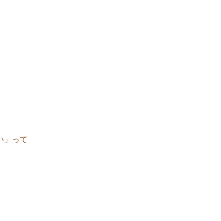
、
い」って