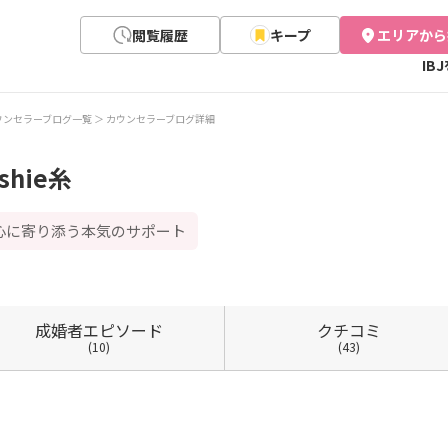
閲覧履歴
キープ
エリアから
IB
ウンセラーブログ一覧
カウンセラーブログ詳細
hie糸
心に寄り添う本気のサポート
成婚者
エピソード
クチコミ
(10)
(43)