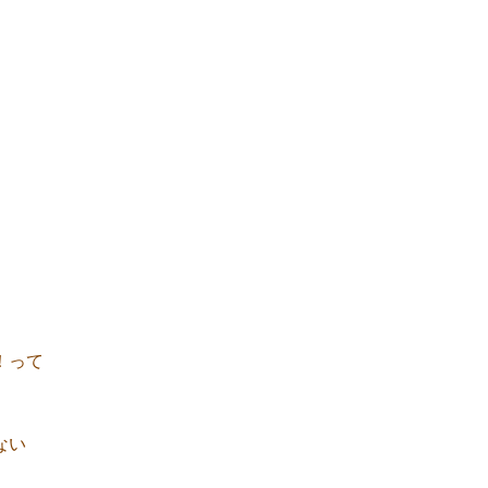
！って
ない