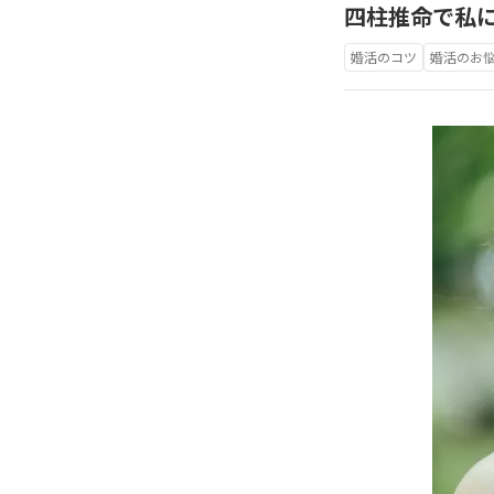
四柱推命で私
婚活のコツ
婚活のお