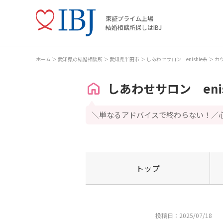
東証プライム上場
結婚相談所探しはIBJ
ホーム
愛知県の結婚相談所
愛知県半田市
しあわせサロン enishie糸
カ
しあわせサロン enis
＼単なるアドバイスで終わらない！／
トップ
投稿日：2025/07/18