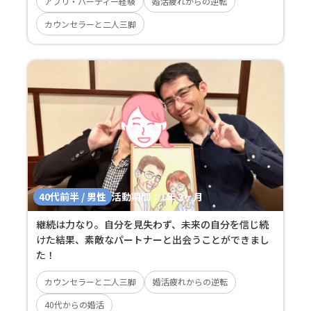
アプリ・パーティー経験
婚活疲れからの逆転
カウンセラーと二人三脚
40代前半 / 男性
活動期間：
1年 2ヶ月
継続は力なり。自分を見失わず、未来の自分を信じ続
けた結果、素敵なパートナーと出会うことができまし
た！
カウンセラーと二人三脚
婚活疲れからの逆転
40代からの婚活