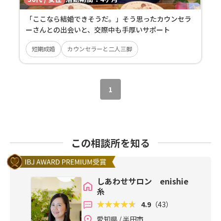
「ここなら結婚できそうだ。」そう思ったカウンセラ
ーさんとの出会いと、交際中も手厚いサポート
短期成婚
カウンセラーと二人三脚
1
この相談所を知る
しあわせサロン enishie
糸
4.9
（43）
愛知県 / 半田市