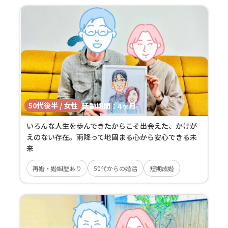
50代後半 / 女性
活動期間：
4ヶ月
いろんな人生を歩んできたからこそ出会えた、かけが
えのない存在。雨降って地固まる――心から安心できる未
来
再婚・婚姻歴あり
50代からの婚活
短期成婚