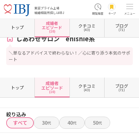
東証プライム上場
結婚相談所探しはIBJ
閲覧履歴
キープ
メニュー
成婚者
クチコミ
ブログ
ホーム
愛知県の結婚相談所
愛知県半田市
しあわせサロン enishie糸
成婚者エピソ
トップ
エピソード
(43)
(71)
(10)
しあわせサロン enishie糸
＼単なるアドバイスで終わらない！／心に寄り添う本気のサポ
ート
成婚者
クチコミ
ブログ
トップ
エピソード
(43)
(71)
(10)
絞り込み
すべて
30
40
50
代
代
代