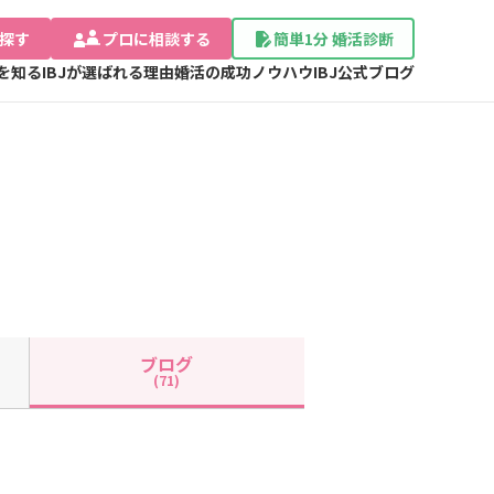
探す
プロに相談する
簡単1分 婚活診断
Jを知る
IBJが選ばれる理由
婚活の成功ノウハウ
IBJ公式ブログ
ブログ
(71)