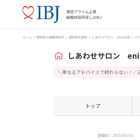
東証プライム上場
結婚相談所探しはIBJ
ホーム
愛知県の結婚相談所
愛知県半田市
しあわせサロン enishie糸
カ
しあわせサロン enis
＼単なるアドバイスで終わらない！／
トップ
投稿日：2025/05/15