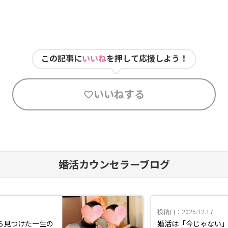
この記事に
いいね
を押して応援しよう！
いいねする
婚活カウンセラーブログ
投稿日：2025.12.17
ら見つけた一生の
婚活は「今じゃない