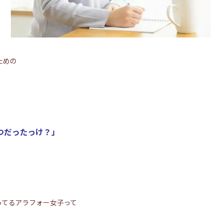
ための
つだったっけ？」
ってるアラフォー女子って