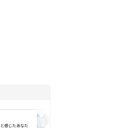
投稿日：2025.12.09
」と感じたあなた
【空亡＝終わりじゃ