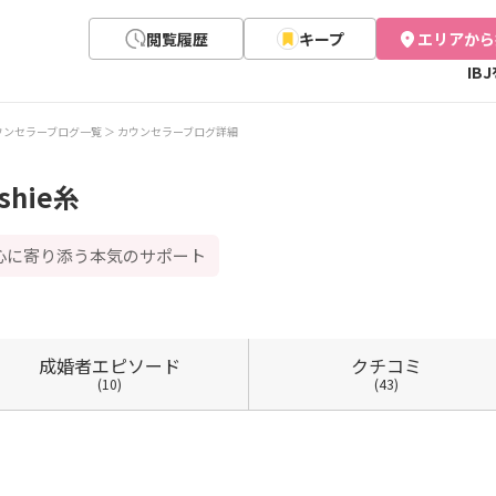
閲覧履歴
キープ
エリアから
IB
ウンセラーブログ一覧
カウンセラーブログ詳細
hie糸
心に寄り添う本気のサポート
成婚者
エピソード
クチコミ
(10)
(43)