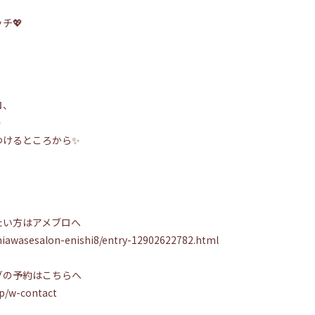
チ💖
ロ、

つけるところから✨
たい方はアメブロへ
shiawasesalon-enishi8/entry-12902622782.html
グの予約はこちらへ
jp/w-contact