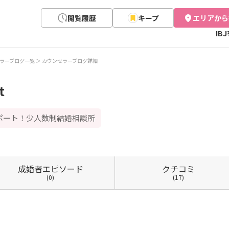
閲覧履歴
キープ
エリアから
IB
ラーブログ一覧
カウンセラーブログ詳細
t
ポート！少人数制結婚相談所
成婚者
エピソード
クチコミ
(0)
(17)