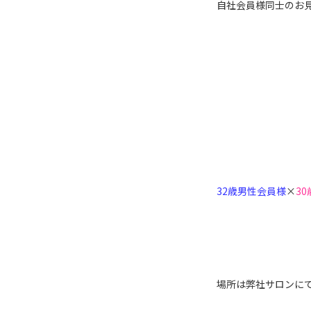
自社会員様同士のお見
32歳男性会員様
×
3
場所は弊社サロンに