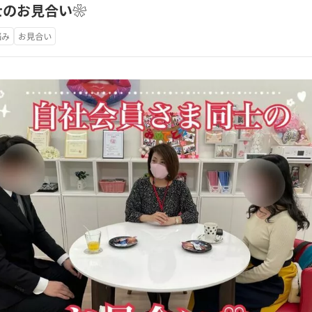
士のお見合い❀
悩み
お見合い