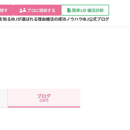
探す
プロに相談する
簡単1分 婚活診断
Jを知る
IBJが選ばれる理由
婚活の成功ノウハウ
IBJ公式ブログ
ブログ
(187)