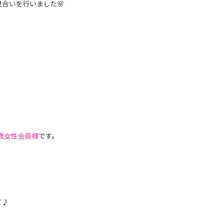
合いを行いました🌸
0歳女性会員様
です。
て♪