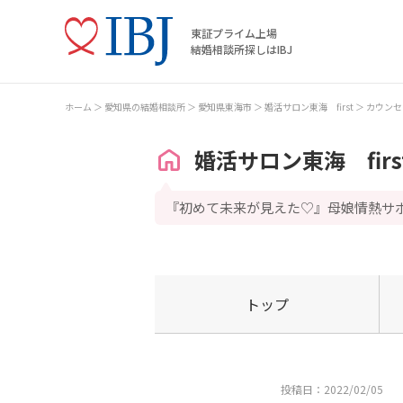
東証プライム上場
結婚相談所探しはIBJ
ホーム
愛知県の結婚相談所
愛知県東海市
婚活サロン東海 first
カウンセ
婚活サロン東海 firs
『初めて未来が見えた♡』母娘情熱サ
トップ
投稿日：2022/02/05