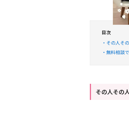
目次
その人そ
無料相談
その人その