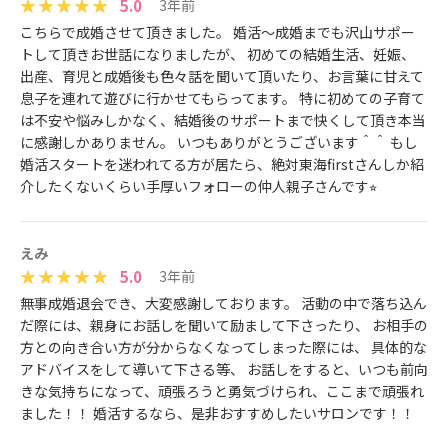
5.0
3年前
こちらで成婚させて頂きました。 婚活〜成婚までも沢山サポー
トして頂きお世話になりましたが、 初めての結婚生活、妊娠、
出産、育児と成婚後も色々話を聞いて頂いたり、お言葉に甘えて
息子を連れて遊びに行かせてもらってます。 特に初めての子育て
は不安や悩みしかなく、結婚後のサポートまで快くして頂き本当
に感謝しかありません。 いつもありがとうございます＾＾ もし
婚活スタートを迷われてる方が居たら、絶対東海firstさんしか紹
介したくないくらい手厚いフォローの仲人親子さんです⭐︎
えみ
5.0
3年前
無事成婚退会でき、大変感謝しております。 活動の中で落ち込ん
だ際には、親身にお話しを聞いて励まして下さったり、 お相手の
方との向き合い方が分からなくなってしまった際には、 具体的な
アドバイスをして導いて下さる等、 お話しをすると、いつも前向
きな気持ちになって、頑張ろうと勇気づけられ、ここまで頑張れ
ました！！ 婚活するなら、是非おすすめしたいサロンです！！