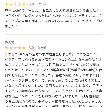
5.0
2年前
無事に成婚できました。 お二人には大変お世話になりました！
上手くいかずに悩んでわたしがネガティブなことを言っても、ポ
ジティブな言葉で励ましてくれました。 本当にありがとうござい
ました！
ぬんで
5.0
3年前
こちらで10カ月の活動の末成婚退会しました。 とても温かく、
ポジティブになれる言葉やモチベーションを上げる言葉をたくさ
んかけていただきました。 女性目線でのアドバイスなど大変あ
りがたかったです。 LINEなどは営業時間外(常識的な時間帯)や休
日でも対応していただけました。 結婚相談所に対してあまり良
いイメージを持ってなくて、言葉は悪いですが売れ残りの方しか
いないと思っていました。 実際入るとそんなことはなく、目移り
するぐらい素敵な方が多かったです。 もう少し若ければもっと素
敵な出会いがあったかもしれないなと思いました。 独身証明書
の提出が必須なので、未婚かつ本気で結婚したい人しかいません
ので効率的な婚活ができます。 無理な勧誘とは一切ないので、少