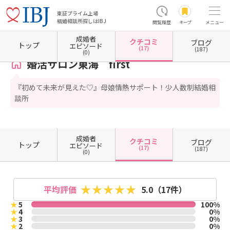
東証プライム上場
結婚相談所探しはIBJ
閲覧履歴
キープ
メニュー
成婚者
クチコミ
ブログ
ホーム
愛知県の結婚相談所
愛知県東海市
婚活サロン東海 first
クチコミ一覧
トップ
エピソード
(17)
(187)
(0)
婚活サロン東海 first
『初めて未来が見えた♡』母娘情熱サポート！少人数制結婚相
談所
成婚者
クチコミ
ブログ
トップ
エピソード
(17)
(187)
(0)
平均評価
5.0
（17件）
★
5
100%
★
4
0%
★
3
0%
★
2
0%