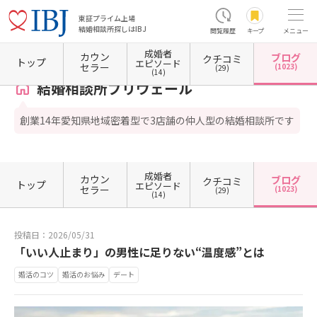
東証プライム上場
結婚相談所探しはIBJ
閲覧履歴
キープ
メニュー
成婚者
カウン
ブログ
クチコミ
ホーム
愛知県の結婚相談所
愛知県名古屋市
愛知県名古屋市中村区
愛知県名古屋市中
トップ
エピソード
セラー
(1023)
(29)
(14)
結婚相談所プリヴェール
創業14年愛知県地域密着型で3店舗の仲人型の結婚相談所です
成婚者
カウン
ブログ
クチコミ
トップ
エピソード
セラー
(1023)
(29)
(14)
投稿日：2026/05/31
「いい人止まり」の男性に足りない“温度感”とは
婚活のコツ
婚活のお悩み
デート