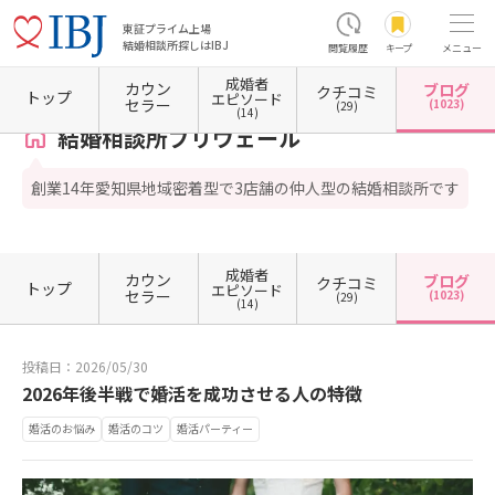
東証プライム上場
結婚相談所探しはIBJ
閲覧履歴
キープ
メニュー
成婚者
カウン
ブログ
クチコミ
ホーム
愛知県の結婚相談所
愛知県名古屋市
愛知県名古屋市中村区
愛知県名古屋市中
トップ
エピソード
セラー
(1023)
(29)
(14)
結婚相談所プリヴェール
創業14年愛知県地域密着型で3店舗の仲人型の結婚相談所です
成婚者
カウン
ブログ
クチコミ
トップ
エピソード
セラー
(1023)
(29)
(14)
投稿日：2026/05/30
2026年後半戦で婚活を成功させる人の特徴
婚活のお悩み
婚活のコツ
婚活パーティー