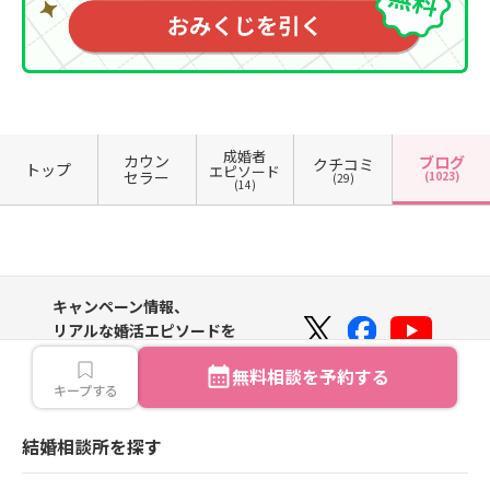
成婚者
カウン
ブログ
クチコミ
トップ
エピソード
セラー
(1023)
(29)
(14)
キャンペーン情報、
リアルな婚活エピソードを
SNSからもGETしよう！
無料相談を予約する
キープする
結婚相談所を探す