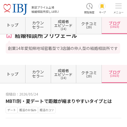
東証プライム上場
結婚相談所探しはIBJ
閲覧履歴
キープ
メニュー
成婚者
カウン
ブログ
クチコミ
ホーム
愛知県の結婚相談所
愛知県名古屋市
愛知県名古屋市中村区
愛知県名古屋市中
トップ
エピソード
セラー
(1023)
(29)
(14)
結婚相談所プリヴェール
創業14年愛知県地域密着型で3店舗の仲人型の結婚相談所です
成婚者
カウン
ブログ
クチコミ
トップ
エピソード
セラー
(1023)
(29)
(14)
投稿日：2026/05/24
MBTI別・夏デートで距離が縮まりやすいタイプとは
デート
婚活のお悩み
婚活のコツ