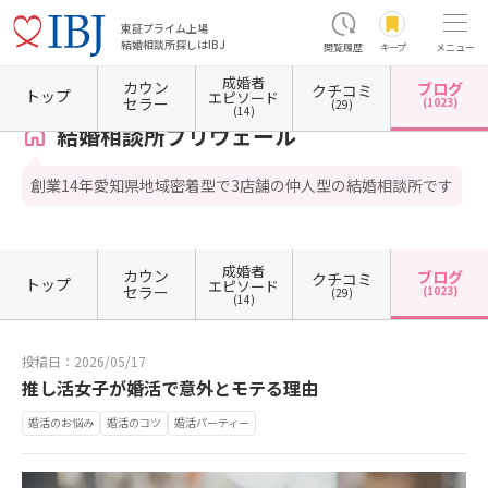
東証プライム上場
結婚相談所探しはIBJ
閲覧履歴
キープ
メニュー
成婚者
カウン
ブログ
クチコミ
ホーム
愛知県の結婚相談所
愛知県名古屋市
愛知県名古屋市中村区
愛知県名古屋市中
トップ
エピソード
セラー
(1023)
(29)
(14)
結婚相談所プリヴェール
創業14年愛知県地域密着型で3店舗の仲人型の結婚相談所です
成婚者
カウン
ブログ
クチコミ
トップ
エピソード
セラー
(1023)
(29)
(14)
投稿日：2026/05/17
推し活女子が婚活で意外とモテる理由
婚活のお悩み
婚活のコツ
婚活パーティー