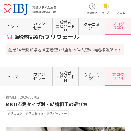
東証プライム上場
結婚相談所探しはIBJ
閲覧履歴
キープ
メニュー
成婚者
カウン
ブログ
クチコミ
ホーム
愛知県の結婚相談所
愛知県名古屋市
愛知県名古屋市中村区
愛知県名古屋市中
トップ
エピソード
セラー
(1023)
(29)
(14)
結婚相談所プリヴェール
創業14年愛知県地域密着型で3店舗の仲人型の結婚相談所です
成婚者
カウン
ブログ
クチコミ
トップ
エピソード
セラー
(1023)
(29)
(14)
投稿日：2026/05/02
MBTI恋愛タイプ別・結婚相手の選び方
婚活のコツ
婚活のお悩み
婚活パーティー