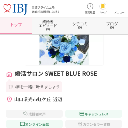
東証プライム上場
結婚相談所探しはIBJ
閲覧履歴
キープ
メニュー
成婚者
クチコミ
ブログ
ホーム
山口県の結婚相談所
山口県光市
婚活サロン SWEET BLUE ROSE
トップ
エピソード
(0)
(0)
(0)
婚活サロン SWEET BLUE ROSE
甘い夢を一緒に叶えましょう
山口県光市虹ケ丘  近辺
成婚者の声
キャッシュレス
オンライン面談
カウンセラー資格